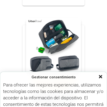
Gestionar consentimiento
ORGANIZADOR VIAJE (MALETINES
Para ofrecer las mejores experiencias, utilizamos
Y MORRALES)
PRODUCTOS DE
VIAJE (VARIEDADES)
tecnologías como las cookies para almacenar y/o
Organizador de Viaje
acceder a la información del dispositivo. El
Nova Urban Travel VA-
consentimiento de estas tecnologías nos permitirá