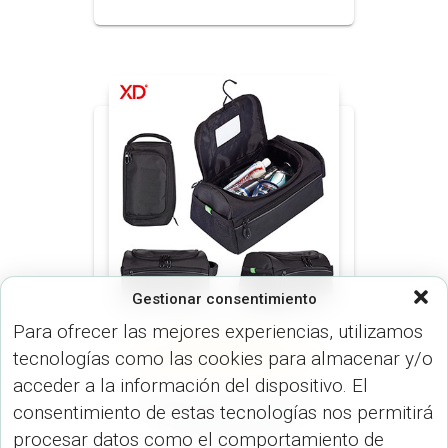
Gestionar consentimiento
Para ofrecer las mejores experiencias, utilizamos
ESTUCHES (MALETINES Y
tecnologías como las cookies para almacenar y/o
MORRALES)
ORGANIZADOR VIAJE
(MALETINES Y MORRALES)
acceder a la información del dispositivo. El
Organizador de Viaje
consentimiento de estas tecnologías nos permitirá
Florida VA-508
procesar datos como el comportamiento de