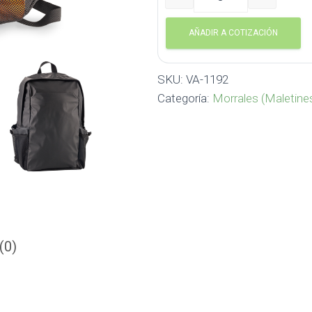
Morral Backpack Zylos VA
AÑADIR A COTIZACIÓN
SKU:
VA-1192
Categoría:
Morrales (Maletine
(0)