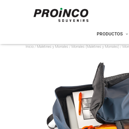
PRODUCTOS
Inicio
/
Maletines y Morrales
/
Morrales (Maletines y Morrales)
/ Mor