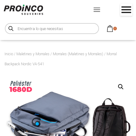
CAMBIAR MODO DE NA
B
ú
0
s
q
u
e
d
a
d
Inicio
/
Maletines y Morrales
/
Morrales (Maletines y Morrales)
/ Morral
e
p
Backpack Nordic VA-541
r
o
d
u
c
t
o
s