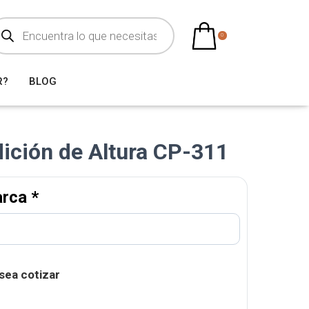
0
R?
BLOG
ición de Altura CP-311
arca
*
sea cotizar