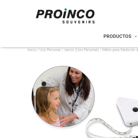
PRODUCTOS
Inicio
/
Uso Personal
/
Varios (Uso Personal)
/ Metro para Medición d