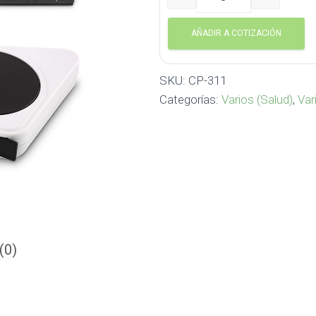
Metro para Medición de Al
AÑADIR A COTIZACIÓN
SKU:
CP-311
Categorías:
Varios (Salud)
,
Var
(0)