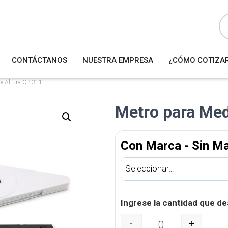
B
ú
s
q
u
e
d
a
CONTÁCTANOS
NUESTRA EMPRESA
¿CÓMO COTIZA
d
e
p
r
e Altura CP-311
o
d
u
Metro para Med
c
t
o
s
Con Marca - Sin M
Ingrese la cantidad que de
-
+