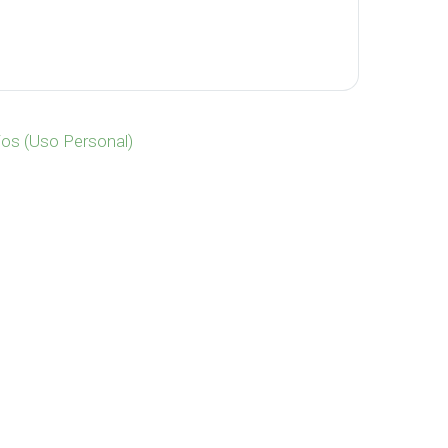
tura CP-311 cantidad
ios (Uso Personal)