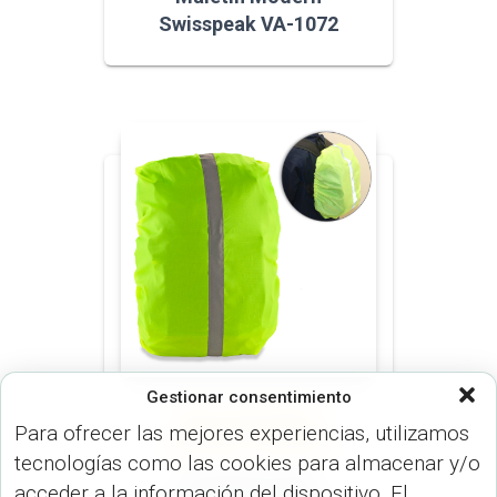
Swisspeak VA-1072
Gestionar consentimiento
BOLSOS (MALETINES Y
Para ofrecer las mejores experiencias, utilizamos
MORRALES)
MALETINES
(MALETINES Y MORRALES)
tecnologías como las cookies para almacenar y/o
Protector para
acceder a la información del dispositivo. El