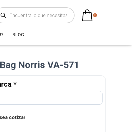
0
R?
BLOG
y Bag Norris VA-571
arca
*
sea cotizar