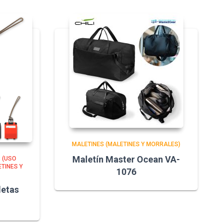
MALETINES (MALETINES Y MORRALES)
Maletín Master Ocean VA-
 (USO
TINES Y
1076
letas