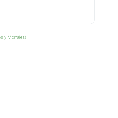
 VA-571 cantidad
es y Morrales)