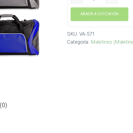
Maletin Trolley Bag Norris
AÑADIR A COTIZACIÓN
SKU:
VA-571
Categoría:
Maletines (Maletin
(0)