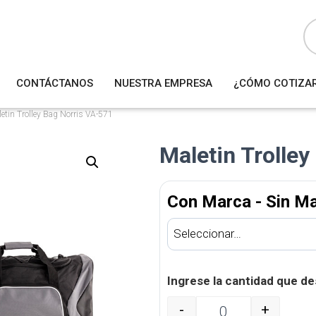
B
ú
s
q
u
e
d
a
CONTÁCTANOS
NUESTRA EMPRESA
¿CÓMO COTIZA
d
e
p
r
etin Trolley Bag Norris VA-571
o
d
u
Maletin Trolle
c
t
o
s
Con Marca - Sin M
Ingrese la cantidad que de
-
+