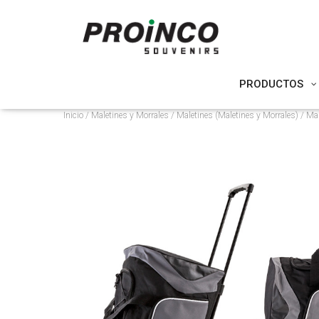
PRODUCTOS
Inicio
/
Maletines y Morrales
/
Maletines (Maletines y Morrales)
/ Mal