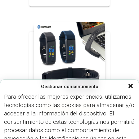
Gestionar consentimiento
Para ofrecer las mejores experiencias, utilizamos
tecnologías como las cookies para almacenar y/o
DE PULSO (RADIOS Y RELOJES)
RELOJES (RADIOS Y RELOJES)
acceder a la información del dispositivo. El
Pulsera inteligente Gym
consentimiento de estas tecnologías nos permitirá
CP-217
procesar datos como el comportamiento de
navegación o las identificaciones únicas en este