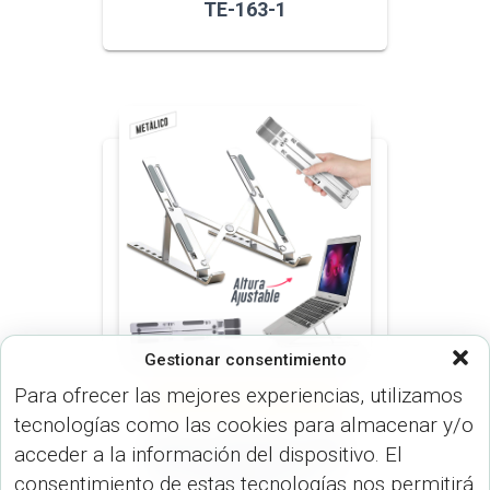
TE-163-1
Gestionar consentimiento
Para ofrecer las mejores experiencias, utilizamos
ARTÍCULOS OFICINA (OFICINA)
VARIOS (DISP. TECNOLÓGICOS)
tecnologías como las cookies para almacenar y/o
Soporte Metálico para
acceder a la información del dispositivo. El
Portátil Aluminium -1
consentimiento de estas tecnologías nos permitirá