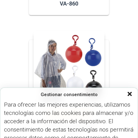
VA-860
Gestionar consentimiento
Para ofrecer las mejores experiencias, utilizamos
tecnologías como las cookies para almacenar y/o
CHAQUETAS (CONFECCIÓN)
ESPECIALES (LLAVEROS)
acceder a la información del dispositivo. El
Llavero con Capa VA-
consentimiento de estas tecnologías nos permitirá
244
procesar datos como el comportamiento de