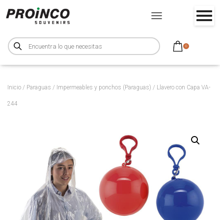
CAMBIAR MODO DE NA
B
ú
0
s
q
u
e
d
a
d
Inicio
/
Paraguas
/
Impermeables y ponchos (Paraguas)
/ Llavero con Capa VA-
e
p
244
r
o
d
u
c
t
o
s