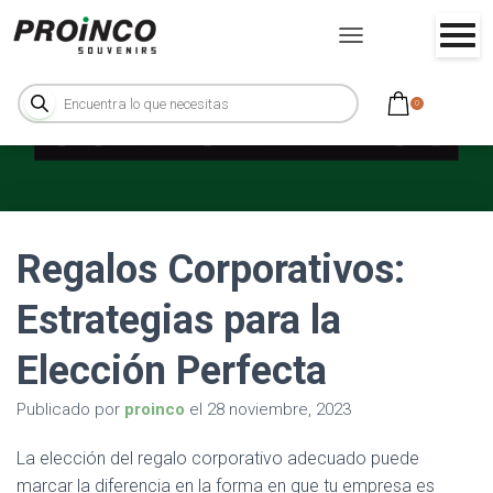
C
A
B
M
ú
0
B
s
q
I
u
e
A
d
R
a
d
M
e
O
p
r
D
o
Regalos Corporativos:
d
O
u
D
c
t
E
Estrategias para la
o
N
s
A
Elección Perfecta
V
E
Publicado por
proinco
el
28 noviembre, 2023
G
A
C
La elección del regalo corporativo adecuado puede
I
marcar la diferencia en la forma en que tu empresa es
Ó