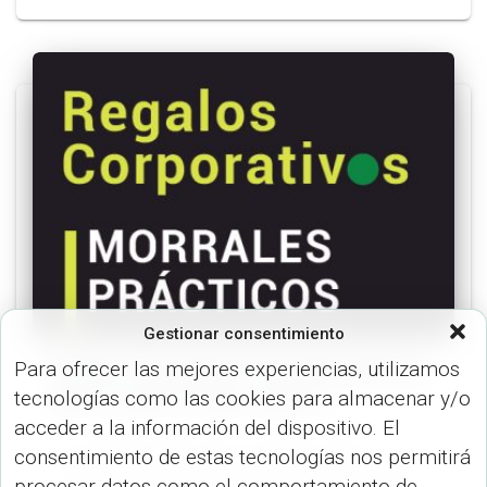
Gestionar consentimiento
Para ofrecer las mejores experiencias, utilizamos
Regalos Corporativos: morrales prácticos
tecnologías como las cookies para almacenar y/o
para un estilo de vida moderno
acceder a la información del dispositivo. El
En el vertiginoso panorama corporativo actual,
consentimiento de estas tecnologías nos permitirá
seleccionar regalos corporativos que destaquen y dejen
procesar datos como el comportamiento de
una impresión duradera es más crucial que nunca. En