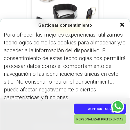
Gestionar consentimiento
Para ofrecer las mejores experiencias, utilizamos
tecnologías como las cookies para almacenar y/o
VARIOS (ILUMINACIÓN)
VARIOS
acceder a la información del dispositivo. El
(SALUD)
consentimiento de estas tecnologías nos permitirá
Banda Sport LED IL-147
procesar datos como el comportamiento de
navegación o las identificaciones únicas en este
sitio. No consentir o retirar el consentimiento,
puede afectar negativamente a ciertas
características y funciones.
ACEPTAR TODO
PEDIDOS
PERSONALIZAR PREFERENCIAS
Hestia | Desarrollado por
ThemeIsle