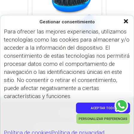
Gestionar consentimiento
Para ofrecer las mejores experiencias, utilizamos
tecnologías como las cookies para almacenar y/o
VARIEDADES (VARIEDADES)
acceder a la información del dispositivo. El
VARIOS (USO PERSONAL)
consentimiento de estas tecnologías nos permitirá
Cepillo Tangle CP-220
procesar datos como el comportamiento de
navegación o las identificaciones únicas en este
sitio. No consentir o retirar el consentimiento,
puede afectar negativamente a ciertas
características y funciones.
ACEPTAR TODO
PEDIDOS
PERSONALIZAR PREFERENCIAS
Hestia | Desarrollado por
ThemeIsle
Política de cookies
Política de privacidad