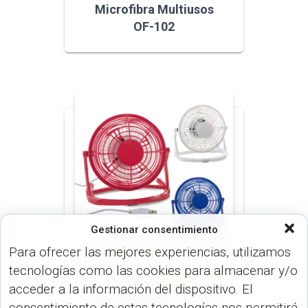
Microfibra Multiusos
OF-102
Gestionar consentimiento
Para ofrecer las mejores experiencias, utilizamos
tecnologías como las cookies para almacenar y/o
ARTÍCULOS OFICINA (OFICINA)
VARIOS (USO PERSONAL)
acceder a la información del dispositivo. El
Mini Ventilador USB de
consentimiento de estas tecnologías nos permitirá