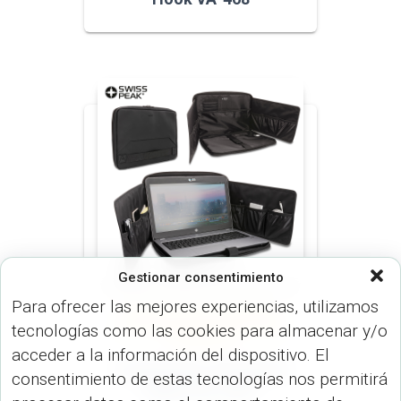
Gestionar consentimiento
Para ofrecer las mejores experiencias, utilizamos
ARTÍCULOS OFICINA (OFICINA)
tecnologías como las cookies para almacenar y/o
ORGANIZADOR VIAJE (MALETINES
Y MORRALES)
acceder a la información del dispositivo. El
Organizador Swisspeak
consentimiento de estas tecnologías nos permitirá
Office VA-1001