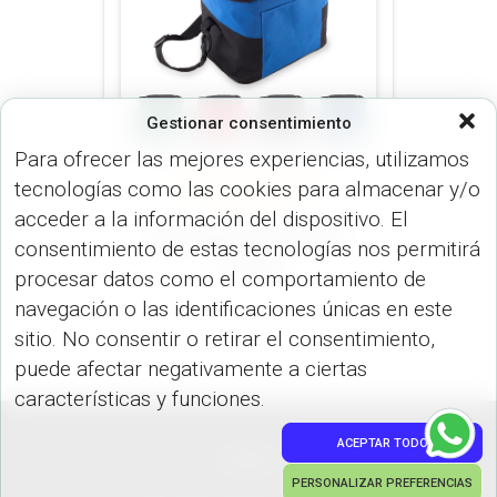
Gestionar consentimiento
Para ofrecer las mejores experiencias, utilizamos
tecnologías como las cookies para almacenar y/o
NEVERAS (MALETINES Y
MORRALES)
acceder a la información del dispositivo. El
Nevera Cooler Spring
consentimiento de estas tecnologías nos permitirá
VA-590
procesar datos como el comportamiento de
navegación o las identificaciones únicas en este
sitio. No consentir o retirar el consentimiento,
puede afectar negativamente a ciertas
características y funciones.
ACEPTAR TODO
PEDIDOS
PERSONALIZAR PREFERENCIAS