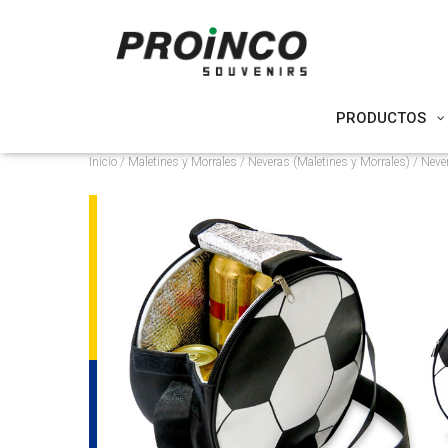
PRODUCTOS
Inicio
/
Maletines y Morrales
/
Neveras (Maletines y Morrales)
/ Never