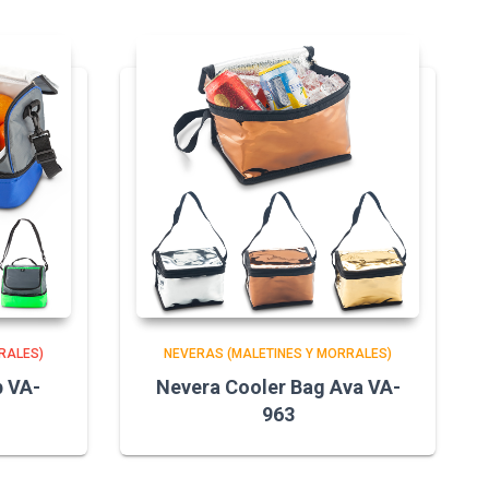
RALES)
NEVERAS (MALETINES Y MORRALES)
p VA-
Nevera Cooler Bag Ava VA-
963