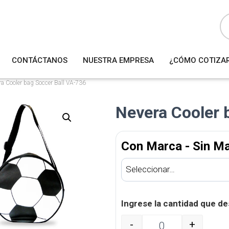
B
ú
s
q
u
e
d
a
CONTÁCTANOS
NUESTRA EMPRESA
¿CÓMO COTIZA
d
e
p
r
a Cooler bag Soccer Ball VA-736
o
d
u
Nevera Cooler 
c
t
o
s
Con Marca - Sin M
Ingrese la cantidad que de
-
+