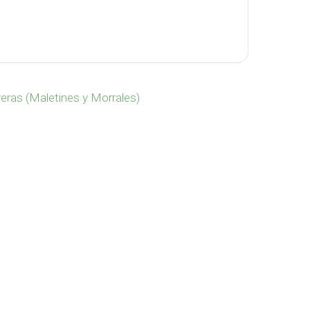
Ball VA-736 cantidad
eras (Maletines y Morrales)