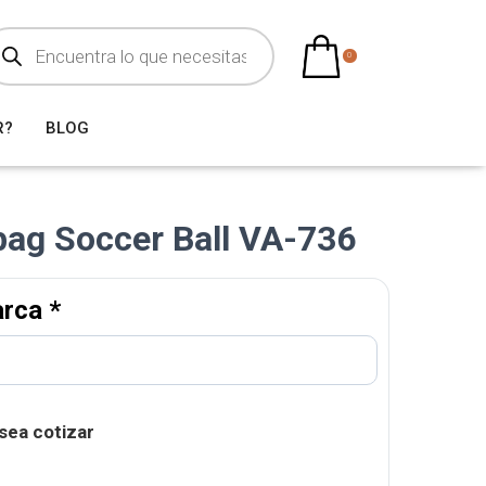
0
R?
BLOG
bag Soccer Ball VA-736
arca
*
sea cotizar