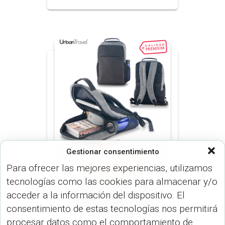
Gestionar consentimiento
Para ofrecer las mejores experiencias, utilizamos
MORRALES (MALETINES Y
MORRALES)
tecnologías como las cookies para almacenar y/o
Morral Backpack
acceder a la información del dispositivo. El
Legacy Urban Travel
consentimiento de estas tecnologías nos permitirá
VA-948
procesar datos como el comportamiento de