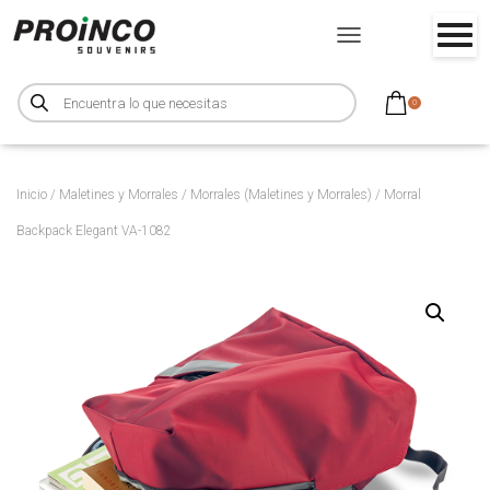
CAMBIAR MODO DE NA
B
ú
0
s
q
u
e
d
a
d
Inicio
/
Maletines y Morrales
/
Morrales (Maletines y Morrales)
/ Morral
e
p
Backpack Elegant VA-1082
r
o
d
u
c
t
o
s