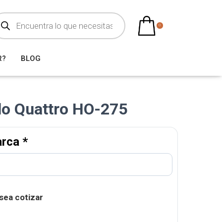
0
R?
BLOG
lo Quattro HO-275
arca
*
sea cotizar