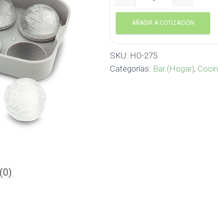
Molde para Hielo Quattro 
AÑADIR A COTIZACIÓN
SKU:
HO-275
Categorías:
Bar (Hogar)
,
Cocin
(0)