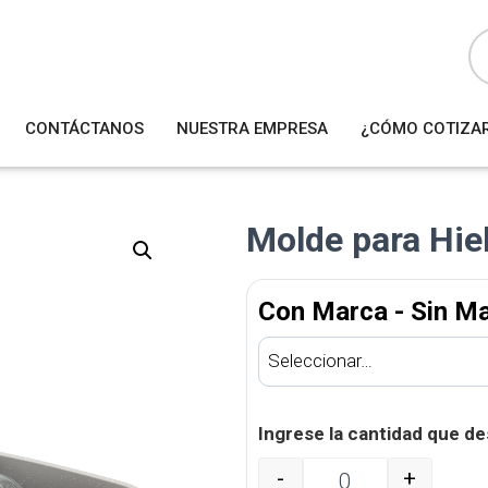
B
ú
s
q
u
e
d
a
CONTÁCTANOS
NUESTRA EMPRESA
¿CÓMO COTIZA
d
e
p
r
o
d
u
Molde para Hie
c
t
o
s
Con Marca - Sin M
Ingrese la cantidad que de
-
+