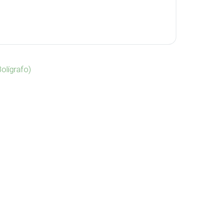
VA-1081 cantidad
olígrafo)