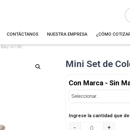
B
ú
s
q
u
e
d
a
CONTÁCTANOS
NUESTRA EMPRESA
¿CÓMO COTIZA
d
e
p
r
es Baby VA-1081
o
d
u
Mini Set de Co
c
t
o
s
Con Marca - Sin M
Ingrese la cantidad que de
-
+