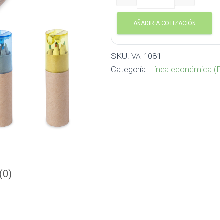
Mini Set de Colores Baby 
AÑADIR A COTIZACIÓN
SKU:
VA-1081
Categoría:
Línea económica (B
(0)