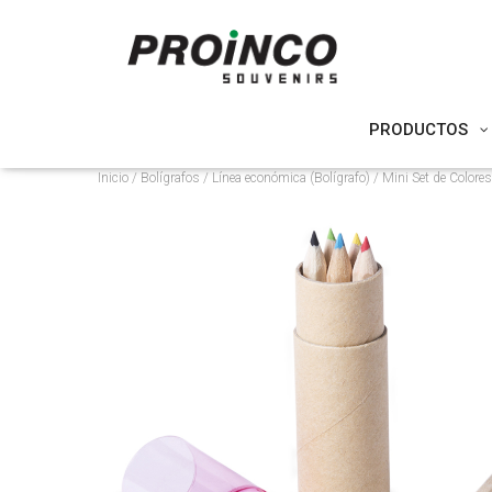
PRODUCTOS
Inicio
/
Bolígrafos
/
Línea económica (Bolígrafo)
/ Mini Set de Color