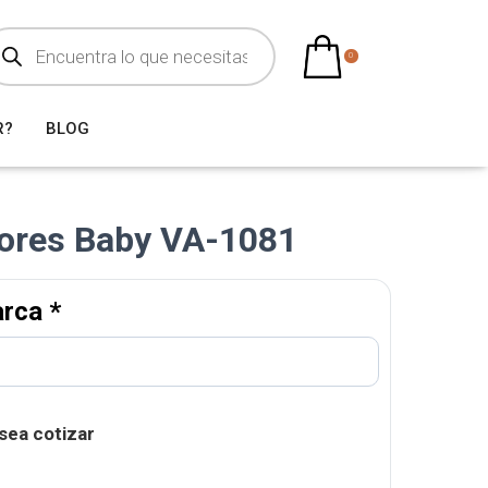
0
R?
BLOG
lores Baby VA-1081
arca
*
sea cotizar