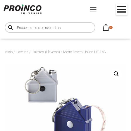
CAMBIAR MODO DE NA
B
ú
0
s
q
u
e
d
a
d
Inicio
/
Llaveros
/
Llaveros (Llaveros)
/ Metro llavero House HE-168
e
p
r
o
d
u
c
t
o
s