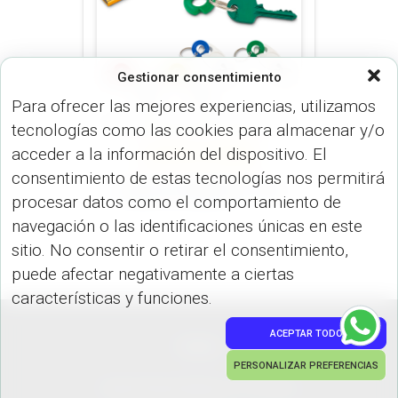
Gestionar consentimiento
Para ofrecer las mejores experiencias, utilizamos
tecnologías como las cookies para almacenar y/o
LLAVEROS (LLAVEROS)
acceder a la información del dispositivo. El
PLÁSTICOS (LLAVEROS)
consentimiento de estas tecnologías nos permitirá
Llavero Double LL-112
procesar datos como el comportamiento de
navegación o las identificaciones únicas en este
sitio. No consentir o retirar el consentimiento,
puede afectar negativamente a ciertas
características y funciones.
ACEPTAR TODO
PEDIDOS
PERSONALIZAR PREFERENCIAS
Hestia | Desarrollado por
ThemeIsle