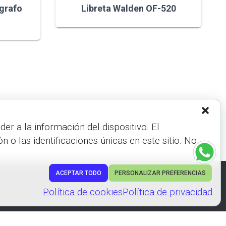
ígrafo
Libreta Walden OF-520
r a la información del dispositivo. El
 las identificaciones únicas en este sitio. No
ACEPTAR TODO
PERSONALIZAR PREFERENCIAS
Hestia | Desarrollado por
ThemeIsle
Política de cookies
Política de privacidad