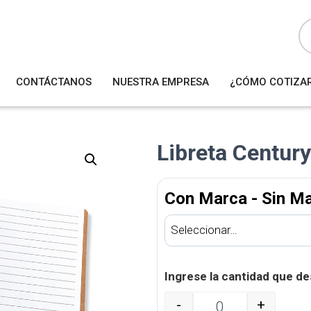
B
ú
s
q
u
e
d
a
CONTÁCTANOS
NUESTRA EMPRESA
¿CÓMO COTIZA
d
e
p
r
o
d
u
Libreta Centur
c
t
o
s
Con Marca - Sin M
Ingrese la cantidad que de
-
+