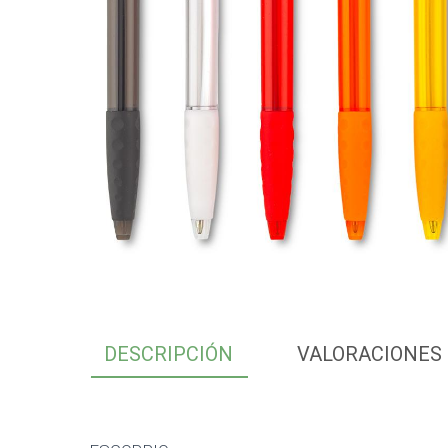
DESCRIPCIÓN
VALORACIONES 