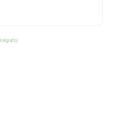
idad
olígrafo)