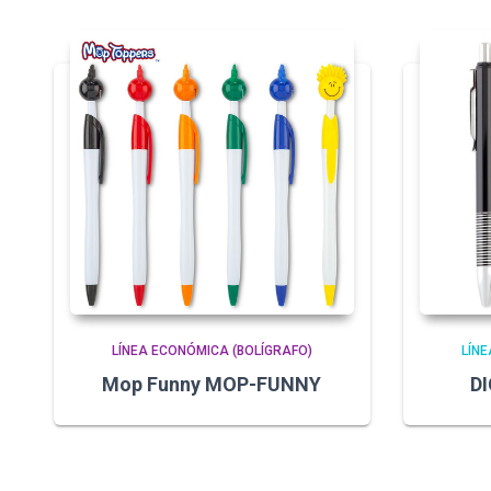
LÍNEA ECONÓMICA (BOLÍGRAFO)
LÍNE
Mop Funny MOP-FUNNY
D