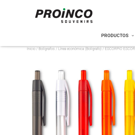
PRODUCTOS
Inicio
/
Bolígrafos
/
Línea económica (Bolígrafo)
/ ESCORPIO ESCOR