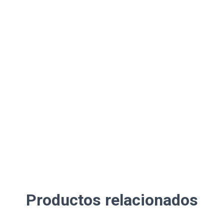
Productos relacionados