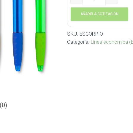
ESCORPIO ESCORPIO cant
AÑADIR A COTIZACIÓN
SKU:
ESCORPIO
Categoría:
Línea económica (B
(0)