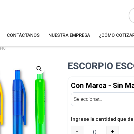
B
ú
s
q
u
e
d
a
CONTÁCTANOS
NUESTRA EMPRESA
¿CÓMO COTIZA
d
e
p
r
PIO
o
d
u
ESCORPIO ESC
c
t
o
s
Con Marca - Sin M
Ingrese la cantidad que de
-
+