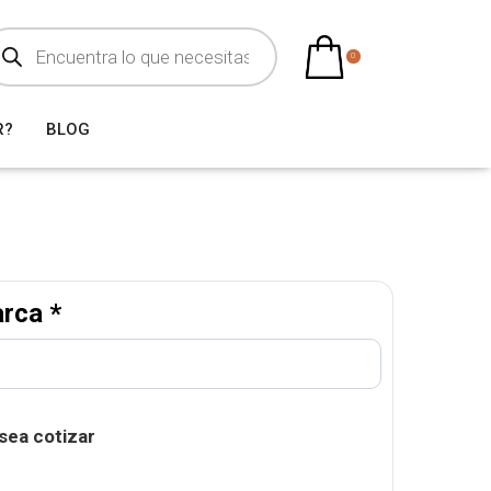
0
R?
BLOG
arca
*
sea cotizar