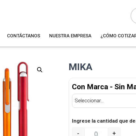
B
ú
s
q
u
e
d
a
CONTÁCTANOS
NUESTRA EMPRESA
¿CÓMO COTIZA
d
e
p
r
o
d
u
MIKA
c
t
o
s
Con Marca - Sin M
Ingrese la cantidad que de
-
+