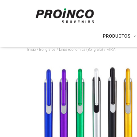
PRODUCTOS
Inicio
/
Bolígrafos
/
Línea económica (Bolígrafo)
/ MIKA