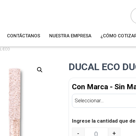
B
ú
s
q
u
e
d
a
CONTÁCTANOS
NUESTRA EMPRESA
¿CÓMO COTIZA
d
e
p
r
L-ECO
o
d
u
DUCAL ECO DU
c
t
o
s
Con Marca - Sin M
Ingrese la cantidad que de
-
+