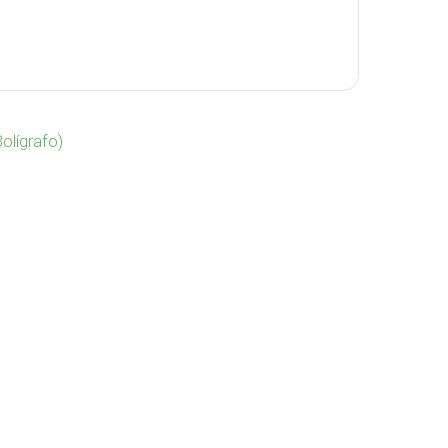
ntidad
olígrafo)