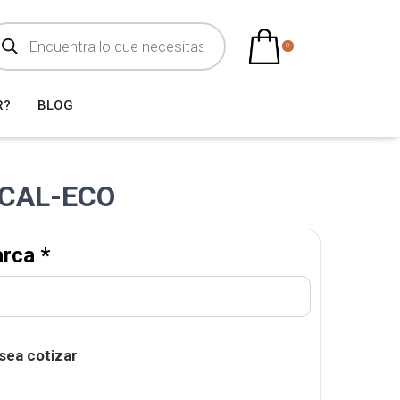
0
R?
BLOG
CAL-ECO
arca
*
sea cotizar