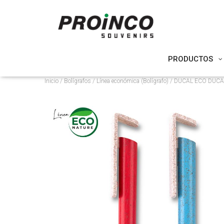
PRODUCTOS
Inicio
/
Bolígrafos
/
Línea económica (Bolígrafo)
/ DUCAL ECO DUCA