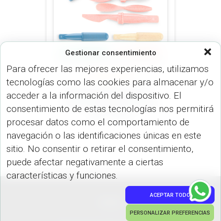
Gestionar consentimiento
Para ofrecer las mejores experiencias, utilizamos
COCINA (HOGAR)
tecnologías como las cookies para almacenar y/o
Set de cubiertos Eco –
acceder a la información del dispositivo. El
material Antibacteriano
consentimiento de estas tecnologías nos permitirá
HO-174-2
procesar datos como el comportamiento de
navegación o las identificaciones únicas en este
sitio. No consentir o retirar el consentimiento,
puede afectar negativamente a ciertas
características y funciones.
ACEPTAR TODO
PEDIDOS
PERSONALIZAR PREFERENCIAS