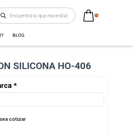
0
R?
BLOG
ON SILICONA HO-406
arca
*
sea cotizar