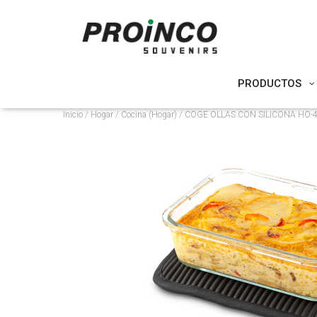
PRODUCTOS
Inicio
/
Hogar
/
Cocina (Hogar)
/ COGE OLLAS CON SILICONA HO-