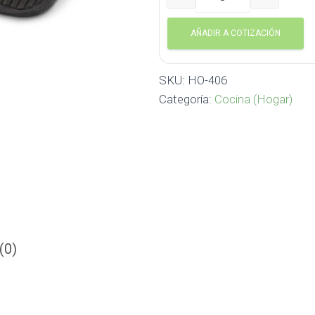
COGE OLLAS CON SILICON
AÑADIR A COTIZACIÓN
SKU:
HO-406
Categoría:
Cocina (Hogar)
(0)