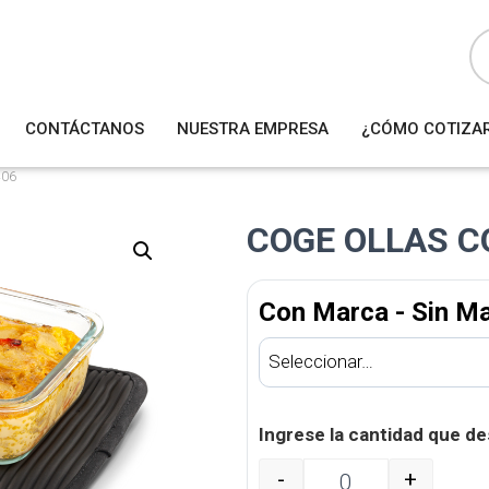
B
ú
s
q
u
e
d
a
CONTÁCTANOS
NUESTRA EMPRESA
¿CÓMO COTIZA
d
e
p
r
406
o
d
u
COGE OLLAS C
c
t
o
s
Con Marca - Sin M
Ingrese la cantidad que de
-
+