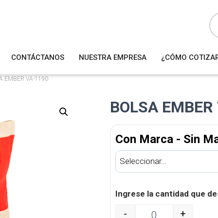
B
ú
s
q
u
e
d
a
CONTÁCTANOS
NUESTRA EMPRESA
¿CÓMO COTIZA
d
e
p
r
A EMBER VA-1190
o
d
u
BOLSA EMBER 
c
t
o
s
Con Marca - Sin M
Ingrese la cantidad que de
-
+