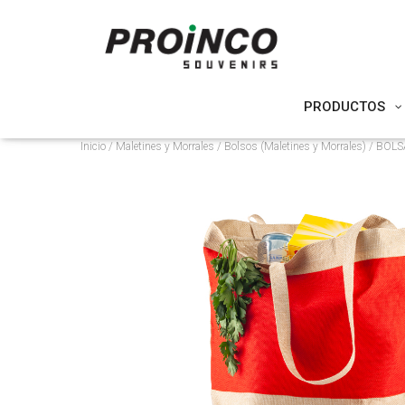
PRODUCTOS
Inicio
/
Maletines y Morrales
/
Bolsos (Maletines y Morrales)
/ BOLS