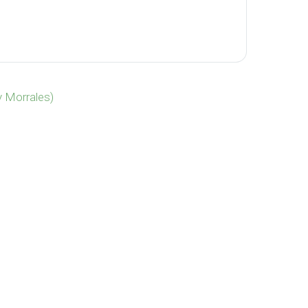
ntidad
y Morrales)