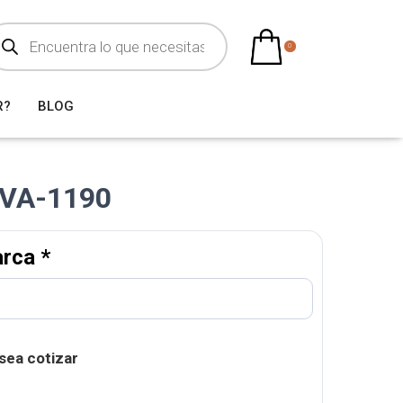
0
R?
BLOG
VA-1190
arca
*
sea cotizar