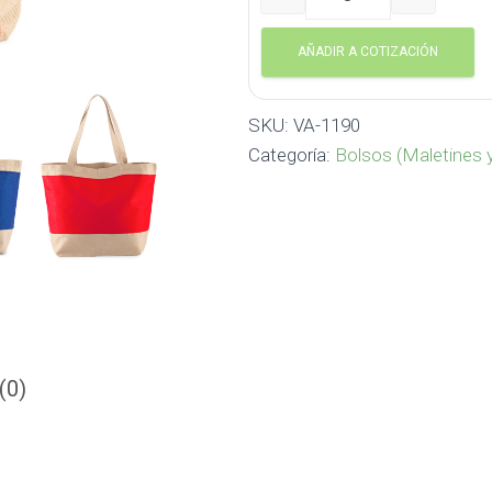
BOLSA EMBER VA-1190 ca
AÑADIR A COTIZACIÓN
SKU:
VA-1190
Categoría:
Bolsos (Maletines 
(0)