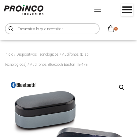
CAMBIAR MODO DE NA
B
ú
0
s
q
u
e
d
a
d
Inicio
/
Dispositivos Tecnológicos
/
Audífonos (Disp.
e
p
Tecnológicos)
/ Audífonos Bluetooth Easton TE-478
r
o
d
u
c
t
o
s