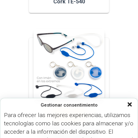
Cork TE-540
Gestionar consentimiento
AUDÍFONOS (DISP.
Para ofrecer las mejores experiencias, utilizamos
TECNOLÓGICOS)
VARIOS (DISP.
TECNOLÓGICOS)
tecnologías como las cookies para almacenar y/o
Accesorio en silicona
acceder a la información del dispositivo. El
para gafas y audifonos