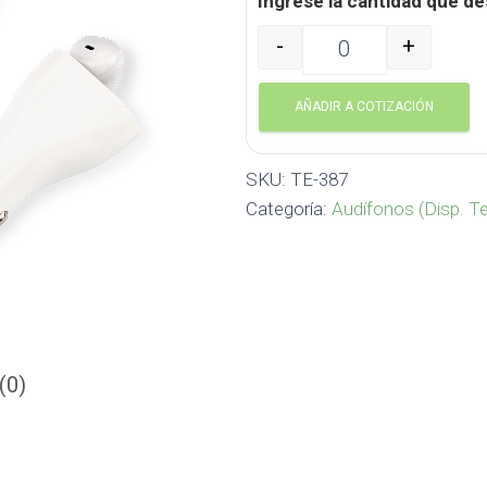
Ingrese la cantidad que de
-
+
Audifono Bluetooth manos 
AÑADIR A COTIZACIÓN
SKU:
TE-387
Categoría:
Audífonos (Disp. T
(0)