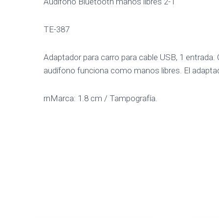
Audifono Bluetooth manos libres 2-1
TE-387
Adaptador para carro para cable USB, 1 entrada. C
audífono funciona como manos libres. El adaptad
rnMarca: 1.8 cm / Tampografía.