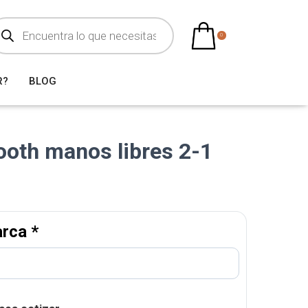
0
R?
BLOG
ooth manos libres 2-1
arca
*