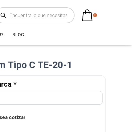
0
R?
BLOG
m Tipo C TE-20-1
arca
*
sea cotizar