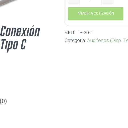
Audifonos Boom Tipo C TE
AÑADIR A COTIZACIÓN
SKU:
TE-20-1
Categoría:
Audífonos (Disp. T
(0)