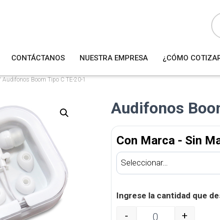
B
ú
s
q
u
e
d
a
CONTÁCTANOS
NUESTRA EMPRESA
¿CÓMO COTIZA
d
e
p
r
 Audifonos Boom Tipo C TE-20-1
o
d
u
Audifonos Boo
c
t
o
s
Con Marca - Sin M
Ingrese la cantidad que de
-
+