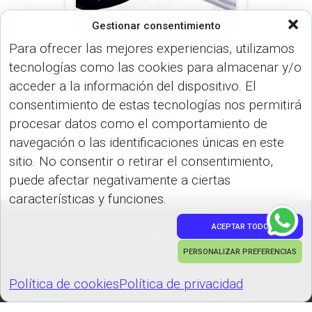
Gestionar consentimiento
Para ofrecer las mejores experiencias, utilizamos
MUNDIAL 2026
PRODUCTOS DE
VIAJE (VARIEDADES)
tecnologías como las cookies para almacenar y/o
Cuello Multifuncional
acceder a la información del dispositivo. El
para Sublimación CP-
consentimiento de estas tecnologías nos permitirá
204
procesar datos como el comportamiento de
navegación o las identificaciones únicas en este
sitio. No consentir o retirar el consentimiento,
puede afectar negativamente a ciertas
características y funciones.
ACEPTAR TODO
PEDIDOS
PERSONALIZAR PREFERENCIAS
Hestia | Desarrollado por
ThemeIsle
Política de cookies
Política de privacidad