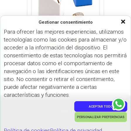
Gestionar consentimiento
Para ofrecer las mejores experiencias, utilizamos
tecnologías como las cookies para almacenar y/o
ALCANCÍAS (VARIEDADES)
ARTÍCULOS OFICINA (OFICINA)
acceder a la información del dispositivo. El
Alcancia con
consentimiento de estas tecnologías nos permitirá
Portaboligrafo VA-565
procesar datos como el comportamiento de
navegación o las identificaciones únicas en este
sitio. No consentir o retirar el consentimiento,
puede afectar negativamente a ciertas
características y funciones.
ACEPTAR TODO
PEDIDOS
PERSONALIZAR PREFERENCIAS
Hestia | Desarrollado por
ThemeIsle
Política de cookies
Política de privacidad