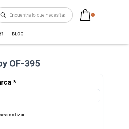
0
R?
BLOG
ppy OF-395
arca
*
sea cotizar