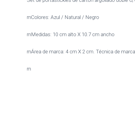
Set de portastickies de cartón argollado doble O
rnColores: Azul / Natural / Negro
rnMedidas: 10 cm alto X 10.7 cm ancho
rnÁrea de marca: 4 cm X 2 cm. Técnica de marc
rn