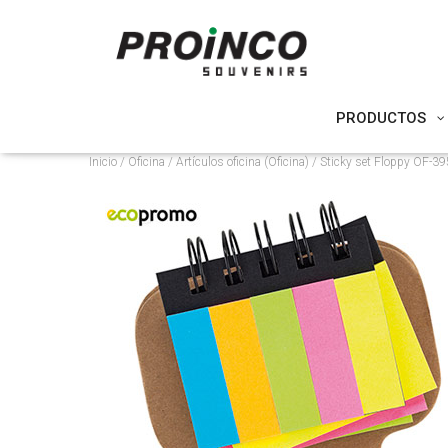
PRODUCTOS
Inicio
/
Oficina
/
Artículos oficina (Oficina)
/ Sticky set Floppy OF-39