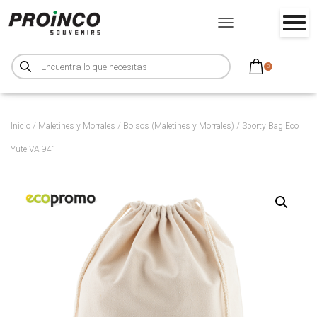
CAMBIAR MODO DE NA
B
ú
0
s
q
u
e
d
a
d
Inicio
/
Maletines y Morrales
/
Bolsos (Maletines y Morrales)
/ Sporty Bag Eco
e
p
Yute VA-941
r
o
d
u
c
t
o
s