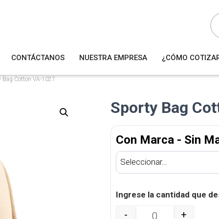
B
ú
s
q
u
e
d
a
CONTÁCTANOS
NUESTRA EMPRESA
¿CÓMO COTIZA
d
e
p
r
y Bag Cotton VA-1027
o
d
u
Sporty Bag Co
c
t
o
s
Con Marca - Sin M
Ingrese la cantidad que de
-
+