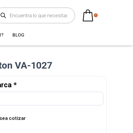
0
R?
BLOG
tton VA-1027
arca
*
sea cotizar