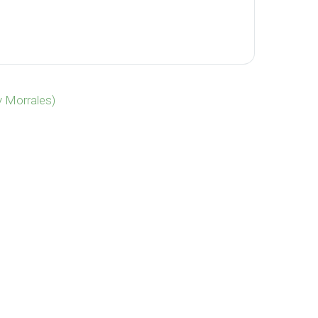
7 cantidad
y Morrales)