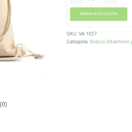
Sporty Bag Cotton VA-102
AÑADIR A COTIZACIÓN
SKU:
VA-1027
Categoría:
Bolsos (Maletines 
(0)