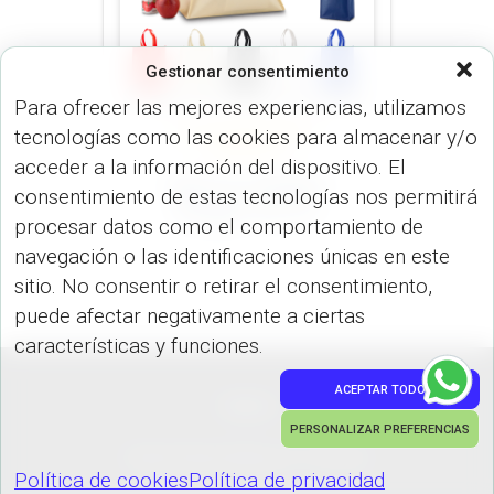
Gestionar consentimiento
Para ofrecer las mejores experiencias, utilizamos
tecnologías como las cookies para almacenar y/o
BOLSOS (MALETINES Y
MORRALES)
acceder a la información del dispositivo. El
Bolsa en Cambrel
consentimiento de estas tecnologías nos permitirá
Shopper VA-971
procesar datos como el comportamiento de
navegación o las identificaciones únicas en este
sitio. No consentir o retirar el consentimiento,
puede afectar negativamente a ciertas
características y funciones.
ACEPTAR TODO
PEDIDOS
PERSONALIZAR PREFERENCIAS
Hestia | Desarrollado por
ThemeIsle
Política de cookies
Política de privacidad