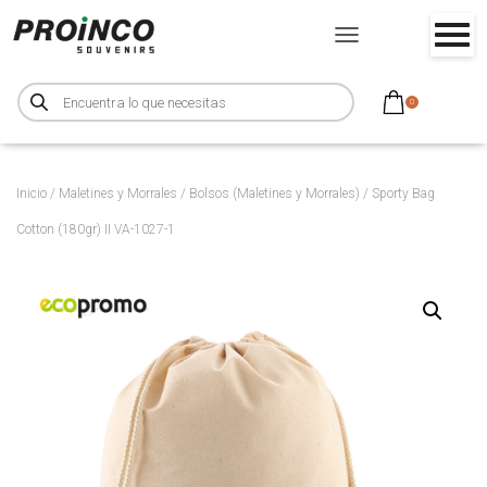
CAMBIAR MODO DE NA
B
ú
0
s
q
u
e
d
a
d
Inicio
/
Maletines y Morrales
/
Bolsos (Maletines y Morrales)
/ Sporty Bag
e
p
Cotton (180gr) II VA-1027-1
r
o
d
u
c
t
o
s