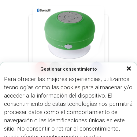
Gestionar consentimiento
Para ofrecer las mejores experiencias, utilizamos
tecnologías como las cookies para almacenar y/o
SPEAKERS PARLANTES (DISP.
TECNOLÓGICOS)
acceder a la información del dispositivo. El
Speaker Bluetooth
consentimiento de estas tecnologías nos permitirá
Waterproof TE-36
procesar datos como el comportamiento de
navegación o las identificaciones únicas en este
sitio. No consentir o retirar el consentimiento,
puede afectar negativamente a ciertas