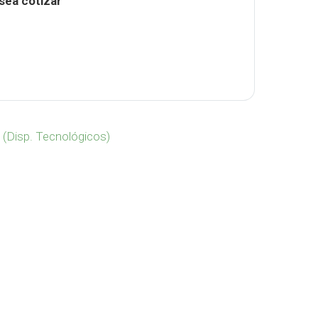
sea cotizar
Bamboo TE-451 cantidad
 (Disp. Tecnológicos)