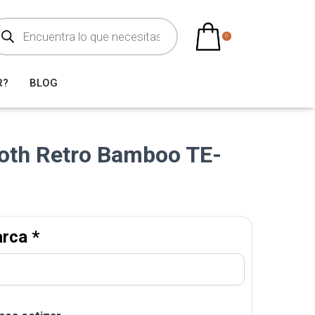
0
R?
BLOG
oth Retro Bamboo TE-
arca
*