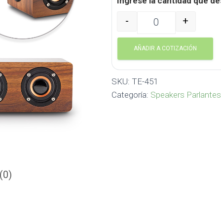
Ingrese la cantidad que de
-
+
Speaker Bluetooth Retro 
AÑADIR A COTIZACIÓN
SKU:
TE-451
Categoría:
Speakers Parlantes
(0)