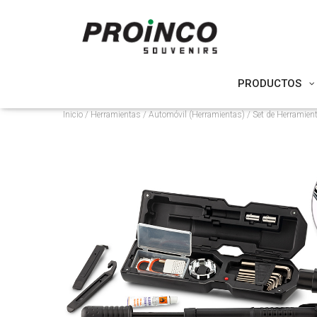
PRODUCTOS
Inicio
/
Herramientas
/
Automóvil (Herramientas)
/ Set de Herramien