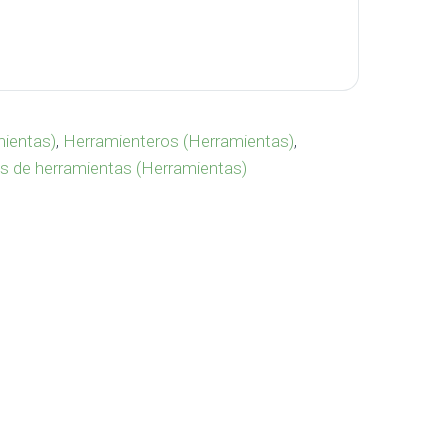
e Bike HE-283 cantidad
mientas)
,
Herramienteros (Herramientas)
,
s de herramientas (Herramientas)