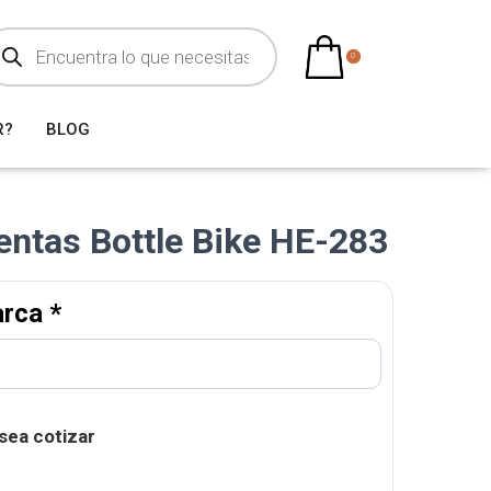
0
R?
BLOG
entas Bottle Bike HE-283
arca
*
sea cotizar