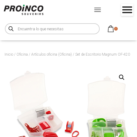
CAMBIAR MODO DE NA
B
ú
0
s
q
u
e
d
a
d
Inicio
/
Oficina
/
Artículos oficina (Oficina)
/ Set de Escritorio Magnum OF-420
e
p
r
o
d
u
c
t
o
s