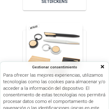
SETDICKENS
Gestionar consentimiento
Para ofrecer las mejores experiencias, utilizamos
tecnologías como las cookies para almacenar y/o
ESTUCHES (BOLÍGRAFO)
LÍNEA
acceder a la información del dispositivo. El
ESPECIAL (BOLÍGRAFO)
consentimiento de estas tecnologías nos permitirá
Set ML-398 ML-398
procesar datos como el comportamiento de
navegación o las identificaciones únicas en este