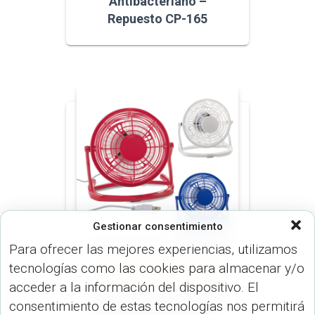
Antibacteriano –
Repuesto CP-165
Gestionar consentimiento
Para ofrecer las mejores experiencias, utilizamos
tecnologías como las cookies para almacenar y/o
ARTÍCULOS OFICINA (OFICINA)
VARIOS (USO PERSONAL)
acceder a la información del dispositivo. El
Mini Ventilador USB de
consentimiento de estas tecnologías nos permitirá