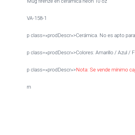
Mug firenze en ceramica neón 10 oz
VA-158-1
p class=»prodDescr»>Cerámica. No es apto para m
p class=»prodDescr»>Colores: Amarillo / Azul / F
p class=»prodDescr»>
Nota: Se vende mínimo caj
rn