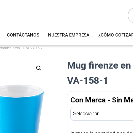
B
ú
s
q
u
e
d
a
CONTÁCTANOS
NUESTRA EMPRESA
¿CÓMO COTIZA
d
e
p
r
ceramica neón 10 oz VA-158-1
o
d
u
Mug firenze en
c
t
o
s
VA-158-1
Con Marca - Sin M