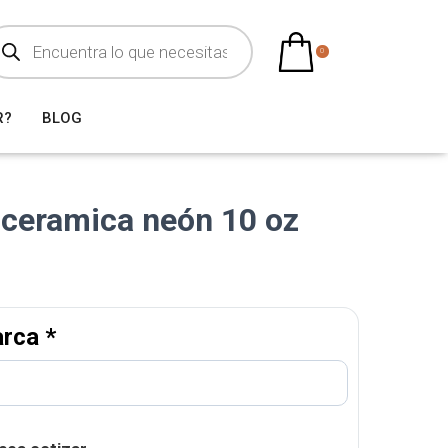
0
R?
BLOG
 ceramica neón 10 oz
arca
*