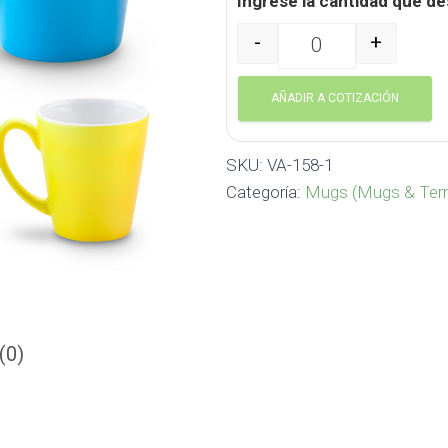
Ingrese la cantidad que de
-
+
Mug firenze en ceramica 
AÑADIR A COTIZACIÓN
SKU:
VA-158-1
Categoría:
Mugs (Mugs & Ter
(0)