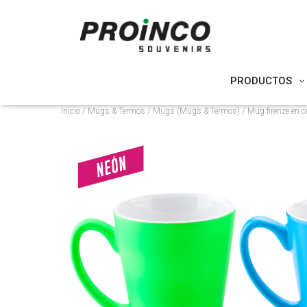
PRODUCTOS
Inicio
/
Mugs & Termos
/
Mugs (Mugs & Termos)
/ Mug firenze en 