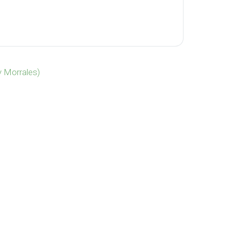
antidad
y Morrales)