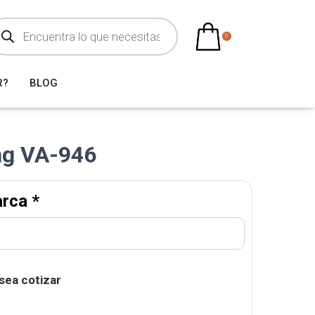
0
R?
BLOG
ng VA-946
arca
*
sea cotizar