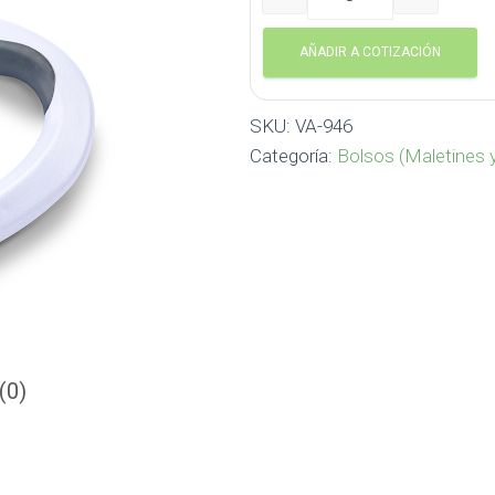
Manija Shopping VA-946 c
AÑADIR A COTIZACIÓN
SKU:
VA-946
Categoría:
Bolsos (Maletines 
(0)