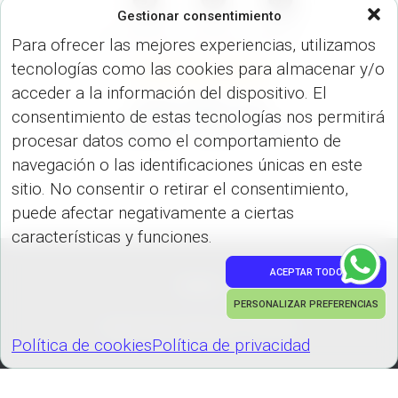
Gestionar consentimiento
Para ofrecer las mejores experiencias, utilizamos
tecnologías como las cookies para almacenar y/o
ESPECIALES (LLAVEROS)
LLAVEROS (HERRAMIENTAS)
acceder a la información del dispositivo. El
Llavero Metro con
consentimiento de estas tecnologías nos permitirá
Nivelador Jazzy HE-306
procesar datos como el comportamiento de
navegación o las identificaciones únicas en este
sitio. No consentir o retirar el consentimiento,
puede afectar negativamente a ciertas
características y funciones.
ACEPTAR TODO
PEDIDOS
PERSONALIZAR PREFERENCIAS
Hestia | Desarrollado por
ThemeIsle
Política de cookies
Política de privacidad
Política de cookies
Política de privacidad
GESTIONAR COOKIES