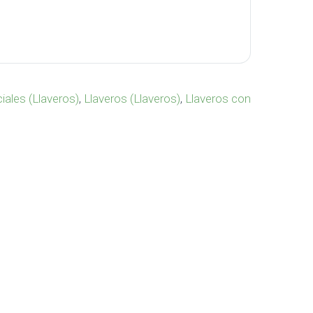
-104 cantidad
iales (Llaveros)
,
Llaveros (Llaveros)
,
Llaveros con