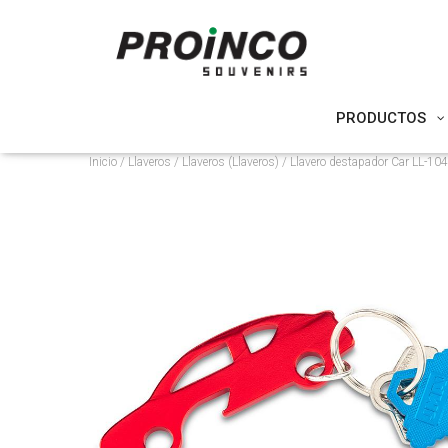
PRODUCTOS
Inicio
/
Llaveros
/
Llaveros (Llaveros)
/ Llavero destapador Car LL-104