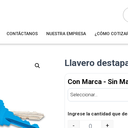
B
ú
s
q
u
e
d
a
CONTÁCTANOS
NUESTRA EMPRESA
¿CÓMO COTIZA
d
e
p
r
o
d
u
Llavero destap
c
t
o
s
Con Marca - Sin M
Ingrese la cantidad que de
-
+