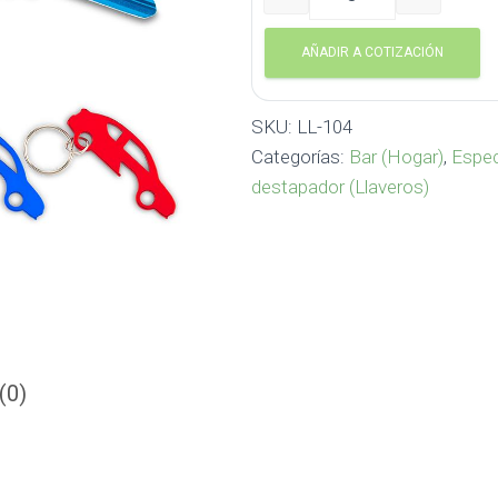
Llavero destapador Car LL
AÑADIR A COTIZACIÓN
SKU:
LL-104
Categorías:
Bar (Hogar)
,
Espec
destapador (Llaveros)
(0)