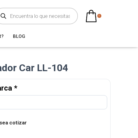
0
R?
BLOG
ador Car LL-104
arca
*
sea cotizar