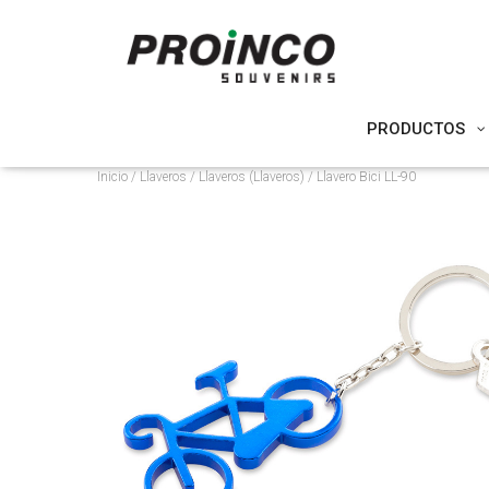
PRODUCTOS
Inicio
/
Llaveros
/
Llaveros (Llaveros)
/ Llavero Bici LL-90