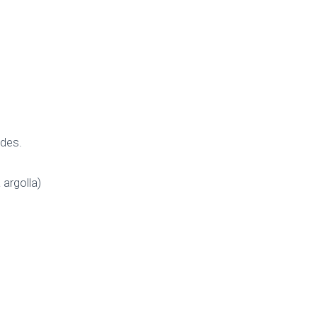
ades.
 argolla)