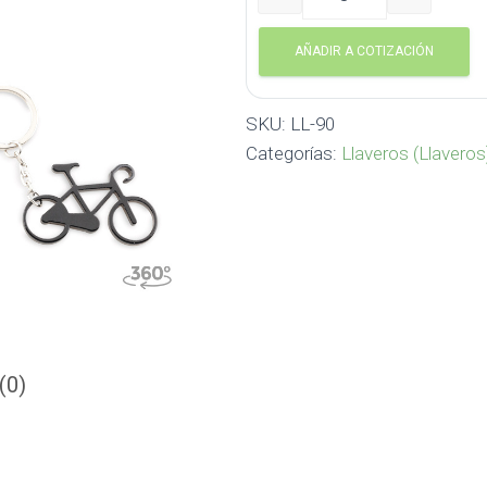
Llavero Bici LL-90 cantida
AÑADIR A COTIZACIÓN
SKU:
LL-90
Categorías:
Llaveros (Llaveros
(0)