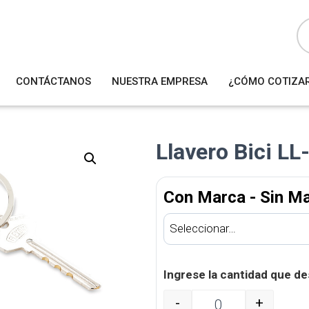
B
ú
s
q
u
e
d
a
CONTÁCTANOS
NUESTRA EMPRESA
¿CÓMO COTIZA
d
e
p
r
o
d
u
Llavero Bici LL
c
t
o
s
Con Marca - Sin M
Ingrese la cantidad que de
-
+