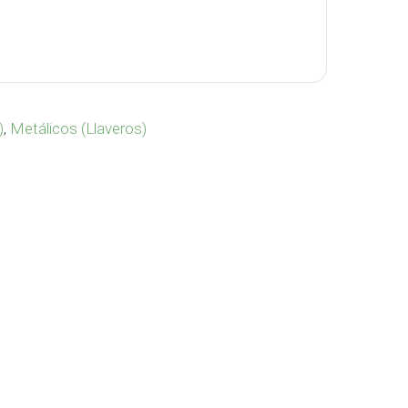
d
)
,
Metálicos (Llaveros)